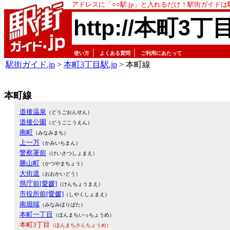
アドレスに「○○駅.jp」と入れるだけ！駅街ガイド
http://本町3丁
｜
｜
使い方
よくある質問
ご利用にあたって
駅街ガイド.jp
>
本町3丁目駅.jp
> 本町線
本町線
道後温泉
（どうごおんせん）
道後公園
（どうごこうえん）
南町
（みなみまち）
上一万
（かみいちまん）
警察署前
（けいさつしょまえ）
勝山町
（かつやまちょう）
大街道
（おおかいどう）
県庁前[愛媛]
（けんちょうまえ）
市役所前[愛媛]
（しやくしょまえ）
南堀端
（みなみほりばた）
本町一丁目
（ほんまちいっちょうめ）
本町3丁目
（ほんまちさんちょうめ）